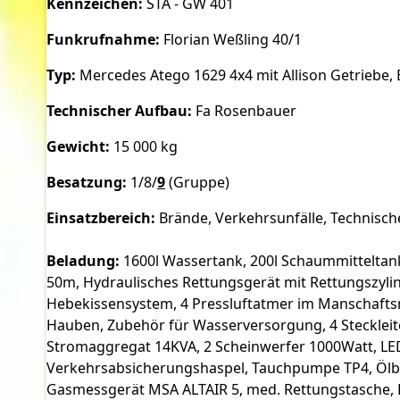
Kennzeichen:
STA - GW 401
Funkrufnahme:
Florian Weßling 40/1
Typ:
Mercedes Atego 1629 4x4 mit Allison Getriebe, B
Technischer Aufbau:
Fa Rosenbauer
Gewicht:
15 000 kg
Besatzung:
1/8/
9
(Gruppe)
Einsatzbereich:
Brände, Verkehrsunfälle, Technische
Beladung:
1600l Wassertank, 200l Schaummitteltank
50m, Hydraulisches Rettungsgerät mit Rettungszyli
Hebekissensystem, 4 Pressluftatmer im Manschafts
Hauben, Zubehör für Wasserversorgung, 4 Steckleitert
Stromaggregat 14KVA, 2 Scheinwerfer 1000Watt, LED-
Verkehrsabsicherungshaspel, Tauchpumpe TP4, Ölb
Gasmessgerät MSA ALTAIR 5, med. Rettungstasche, 