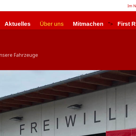
Im N
Aktuelles
Über uns
Mitmachen
">
First 
nsere Fahrzeuge