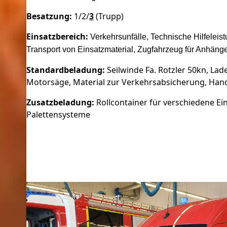
Besatzung:
1/2/
3
(Trupp)
Einsatzbereich:
Verkehrsunfälle, Technische Hilfeleis
Transport von Einsatzmaterial, Zugfahrzeug für Anhäng
Standardbeladung:
Seilwinde Fa. Rotzler 50kn, La
Motorsäge, Material zur Verkehrsabsicherung, Han
Zusatzbeladung:
Rollcontainer für verschiedene Ei
Palettensysteme