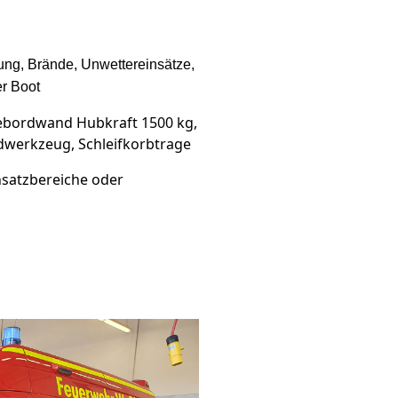
tung, Brände, Unwettereinsätze,
er Boot
debordwand Hubkraft 1500 kg,
dwerkzeug, Schleifkorbtrage
nsatzbereiche oder