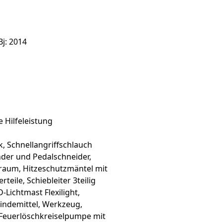
j: 2014
 Hilfeleistung
, Schnellangriffschlauch
nder und Pedalschneider,
raum, Hitzeschutzmäntel mit
eile, Schiebleiter 3teilig
Lichtmast Flexilight,
indemittel, Werkzeug,
Feuerlöschkreiselpumpe mit