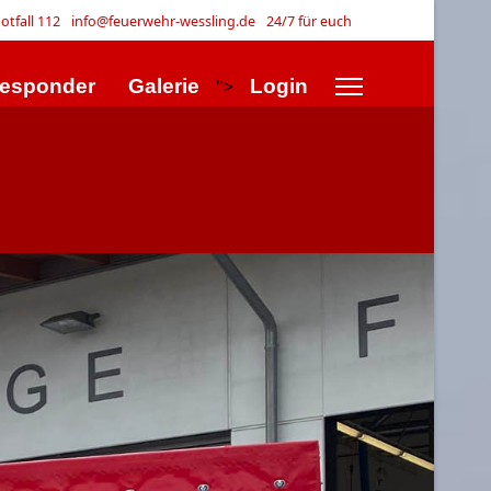
otfall 112
info@feuerwehr-wessling.de
24/7 für euch
Responder
Galerie
">
Login