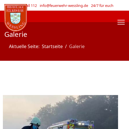
Im Notfall 112
info@feuerwehr-wessling.de
24/7 für euch
Galerie
Aktuelle Seite:
Startseite
Galerie