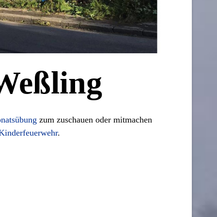
 Weßling
natsübung
zum zuschauen oder mitmachen
Kinderfeuerwehr
.